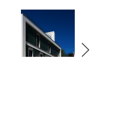
04
//Contactos