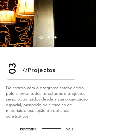
03
//Projectos
De acordo com o programa estabelecido
pelo cliente, todos os estudos e projectos
serão optimizados desde a sua organização
espacial, passando pela escolha de
materiais e execução de detalhes
construtivos.
DESCOBRIR
MAIS