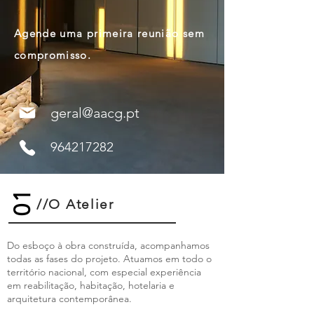
Agende uma primeira reunião sem
compromisso.
geral@aacg.pt
964217282
01
//O Atelier
Do esboço à obra construída, acompanhamos
todas as fases do projeto. Atuamos em todo o
território nacional, com especial experiência
em reabilitação, habitação, hotelaria e
arquitetura contemporânea.