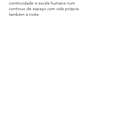
continuidade e escala humana num
continuo de espaço com vida própria
também à noite.
AACG | ATELIER DE ARQUITECURA
CARLOS GONÇALVES
TELEFONE
(+351)
964217282
E-MAIL
geral@aacg.pt
SEDE LISBOA
Rua Gregório Lopes, Lote 1515-Loja 4
1400-195 Lisboa
FOLLOW US