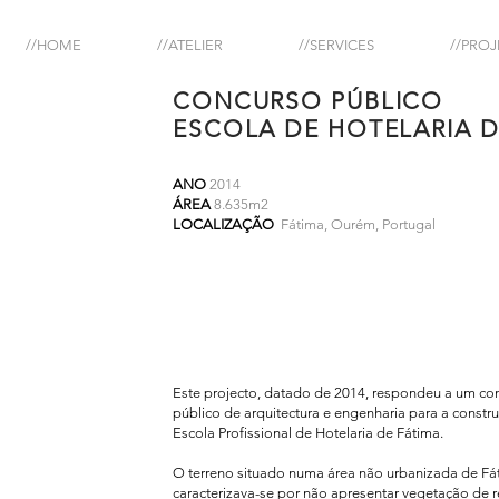
//HOME
//ATELIER
//SERVICES
//PROJ
CONCURSO PÚBLICO
ESCOLA DE HOTELARIA D
ANO
2014
ÁREA
8.635m2
LOCALIZAÇÃO
Fátima, Ourém, Portugal
Este projecto, datado de 2014, respondeu a um co
público de arquitectura e engenharia para a constr
Escola Profissional de Hotelaria de Fátima.
O terreno situado numa área não urbanizada de Fá
caracterizava-se por não apresentar vegetação de re