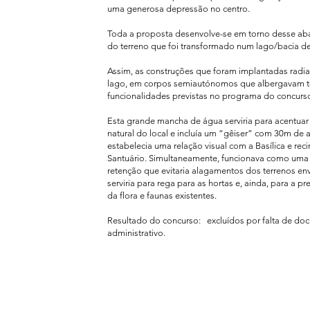
uma generosa depressão no centro.
Toda a proposta desenvolve-se em torno desse ab
do terreno que foi transformado num lago/bacia de
Assim, as construções que foram implantadas radi
lago, em corpos semiautónomos que albergavam t
funcionalidades previstas no programa do concurs
Esta grande mancha de água serviria para acentuar 
natural do local e incluía um “gêiser” com 30m de a
estabelecia uma relação visual com a Basílica e rec
Santuário. Simultaneamente, funcionava como uma
retenção que evitaria alagamentos dos terrenos en
serviria para rega para as hortas e, ainda, para a p
da flora e faunas existentes.
Resultado do concurso: excluídos por falta de d
administrativo.