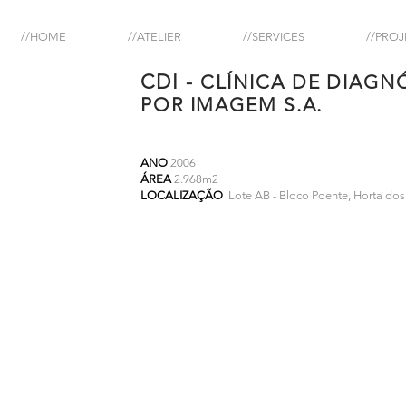
//HOME
//ATELIER
//SERVICES
//PROJ
CDI
-
CLÍNICA DE DIAGN
POR IMAGEM S.A.
ANO
2006
ÁREA
2.968m2
LOCALIZAÇÃO
Lote AB - Bloco Poente, Horta dos 