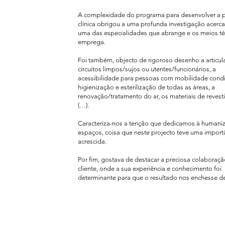
A complexidade do programa para desenvolver a 
clínica obrigou a uma profunda investigação acerc
uma das especialidades que abrange e os meios té
emprega.
Foi também, objecto de rigoroso desenho a articu
circuitos limpos/sujos ou utentes/funcionários, a
acessibilidade para pessoas com mobilidade condi
higienização e esterilização de todas as áreas, a
renovação/tratamento do ar, os materiais de revest
(…).
Caracteriza-nos a tenção que dedicamos à humani
espaços, coisa que neste projecto teve uma import
acrescida.
Por fim, gostava de destacar a preciosa colabora
cliente, onde a sua experiência e conhecimento foi
determinante para que o resultado nos enchesse d